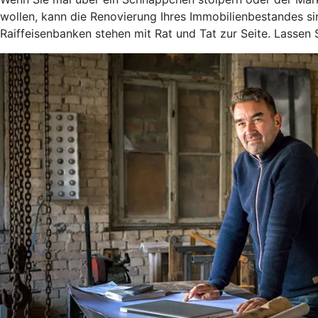
wollen, kann die Renovierung Ihres Immobilienbestandes si
Raiffeisenbanken stehen mit Rat und Tat zur Seite. Lassen